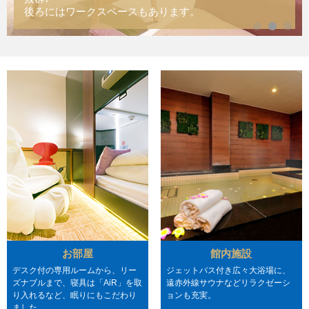
後ろにはワークスペースもあります。
お部屋
館内施設
デスク付の専用ルームから、リー
ジェットバス付き広々大浴場に、
ズナブルまで、寝具は「AiR」を取
遠赤外線サウナなどリラクゼーシ
り入れるなど、眠りにもこだわり
ョンも充実。
ました。